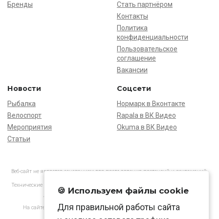
Бренды
Стать партнёром
Контакты
Политика
конфиденциальности
Пользовательское
соглашение
Вакансии
Новости
Соцсети
Рыбалка
Нормарк в Вконтакте
Велоспорт
Rapala в ВК Видео
Мероприятия
Okuma в ВК Видео
Статьи
Веб-сайт не является основанием для предъявления претензий и рекламаций,
информация является ознакомительной.
Технические характеристики товаров могут отличаться от указанных на сайте.
🍪 Используем файлы cookie
АО «Нормарк» ИНН 7728172512 ОГРН 1037739603505
Для правильной работы сайта
На сайте применяются
рекомендательные технологии
в соответствии
с законодательством РФ.