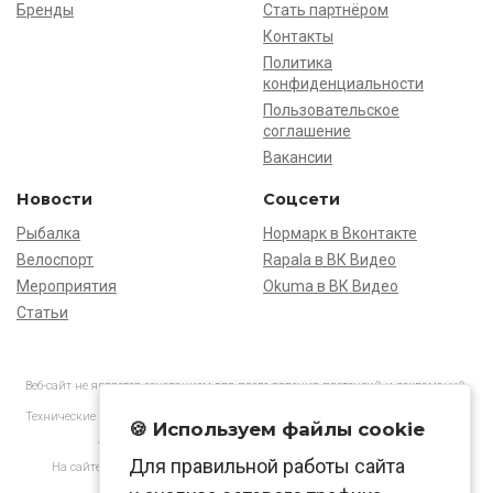
Бренды
Стать партнёром
Контакты
Политика
конфиденциальности
Пользовательское
соглашение
Вакансии
Новости
Соцсети
Рыбалка
Нормарк в Вконтакте
Велоспорт
Rapala в ВК Видео
Мероприятия
Okuma в ВК Видео
Статьи
Веб-сайт не является основанием для предъявления претензий и рекламаций,
информация является ознакомительной.
Технические характеристики товаров могут отличаться от указанных на сайте.
🍪 Используем файлы cookie
АО «Нормарк» ИНН 7728172512 ОГРН 1037739603505
Для правильной работы сайта
На сайте применяются
рекомендательные технологии
в соответствии
с законодательством РФ.