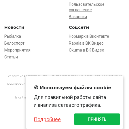
Пользовательское
соглашение
Вакансии
Новости
Соцсети
Рыбалка
Нормарк в Вконтакте
Велоспорт
Rapala в ВК Видео
Мероприятия
Okuma в ВК Видео
Статьи
Веб-сайт не является основанием для предъявления претензий и рекламаций,
информация является ознакомительной.
Технические характеристики товаров могут отличаться от указанных на сайте.
🍪 Используем файлы cookie
АО «Нормарк» ИНН 7728172512 ОГРН 1037739603505
Для правильной работы сайта
На сайте применяются
рекомендательные технологии
в соответствии
с законодательством РФ.
и анализа сетевого трафика.
Подробнее
ПРИНЯТЬ
© Normark, 2026 г.