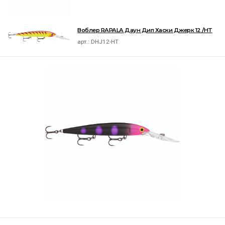
Воблер RAPALA Даун Дип Хаски Джерк 12 /HT
арт.:
DHJ12-HT