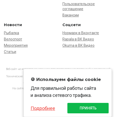
Пользовательское
соглашение
Вакансии
Новости
Соцсети
Рыбалка
Нормарк в Вконтакте
Велоспорт
Rapala в ВК Видео
Мероприятия
Okuma в ВК Видео
Статьи
Веб-сайт не является основанием для предъявления претензий и рекламаций,
информация является ознакомительной.
Технические характеристики товаров могут отличаться от указанных на сайте.
🍪 Используем файлы cookie
АО «Нормарк» ИНН 7728172512 ОГРН 1037739603505
Для правильной работы сайта
На сайте применяются
рекомендательные технологии
в соответствии
с законодательством РФ.
и анализа сетевого трафика.
Подробнее
ПРИНЯТЬ
© Normark, 2026 г.