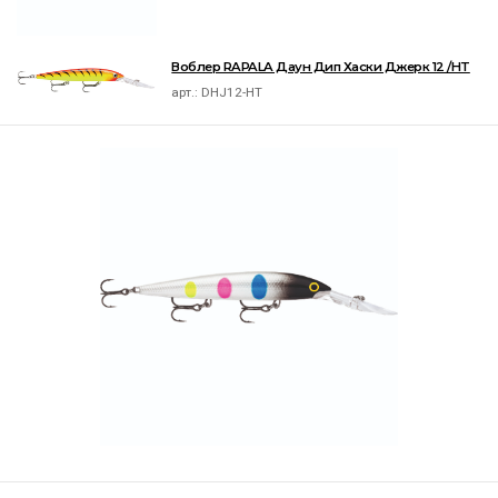
Воблер RAPALA Даун Дип Хаски Джерк 12 /HT
арт.:
DHJ12-HT