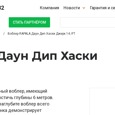
32
Компания
Новости
Гарантия и с
Поиск
СТАТЬ ПАРТНЁРОМ
Воблер RAPALA Даун Дип Хаски Джерк 14 /FT
Даун Дип Хаски
нный воблер, имеющий
стичь глубины 6 метров.
заглубите воблер всего
анка демонстрирует