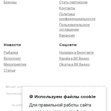
Бренды
Стать партнёром
Контакты
Политика
конфиденциальности
Пользовательское
соглашение
Вакансии
Новости
Соцсети
Рыбалка
Нормарк в Вконтакте
Велоспорт
Rapala в ВК Видео
Мероприятия
Okuma в ВК Видео
Статьи
Веб-сайт не является основанием для предъявления претензий и рекламаций,
информация является ознакомительной.
Технические характеристики товаров могут отличаться от указанных на сайте.
🍪 Используем файлы cookie
АО «Нормарк» ИНН 7728172512 ОГРН 1037739603505
Для правильной работы сайта
На сайте применяются
рекомендательные технологии
в соответствии
с законодательством РФ.