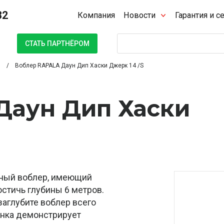
32
Компания
Новости
Гарантия и с
Поиск
СТАТЬ ПАРТНЁРОМ
Воблер RAPALA Даун Дип Хаски Джерк 14 /S
Даун Дип Хаски
нный воблер, имеющий
стичь глубины 6 метров.
заглубите воблер всего
анка демонстрирует