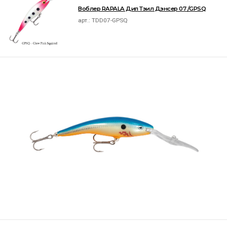
Воблер RAPALA Дип Тэил Дэнсер 07 /GPSQ
арт.:
TDD07-GPSQ