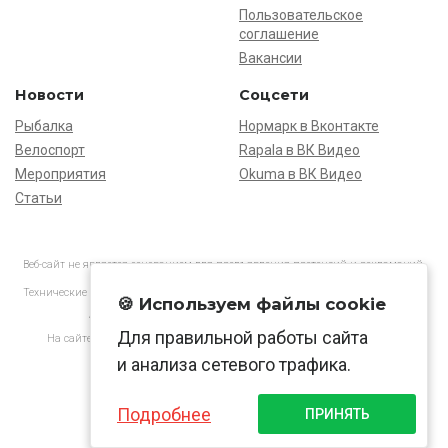
Пользовательское
соглашение
Вакансии
Новости
Соцсети
Рыбалка
Нормарк в Вконтакте
Велоспорт
Rapala в ВК Видео
Мероприятия
Okuma в ВК Видео
Статьи
Веб-сайт не является основанием для предъявления претензий и рекламаций,
информация является ознакомительной.
Технические характеристики товаров могут отличаться от указанных на сайте.
🍪 Используем файлы cookie
АО «Нормарк» ИНН 7728172512 ОГРН 1037739603505
Для правильной работы сайта
На сайте применяются
рекомендательные технологии
в соответствии
с законодательством РФ.
и анализа сетевого трафика.
Подробнее
ПРИНЯТЬ
© Normark, 2026 г.