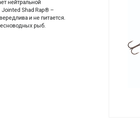
ает нейтральной
 Jointed Shad Rap® –
вередлива и не питается.
ресноводных рыб.