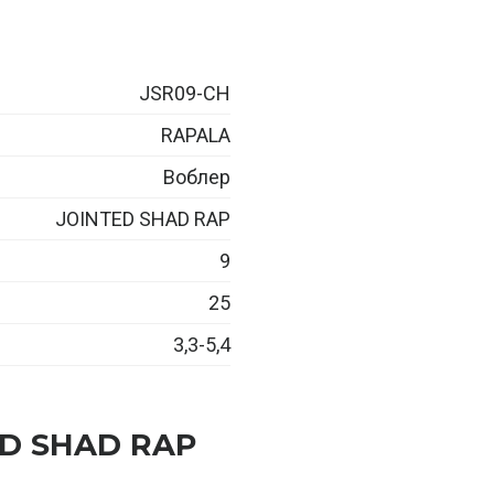
JSR09-CH
RAPALA
Воблер
JOINTED SHAD RAP
9
25
3,3-5,4
ED SHAD RAP