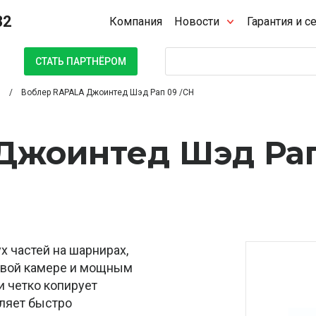
32
Компания
Новости
Гарантия и с
Поиск
СТАТЬ ПАРТНЁРОМ
Воблер RAPALA Джоинтед Шэд Рап 09 /CH
Джоинтед Шэд Ра
х частей на шарнирах,
овой камере и мощным
и четко копирует
оляет быстро