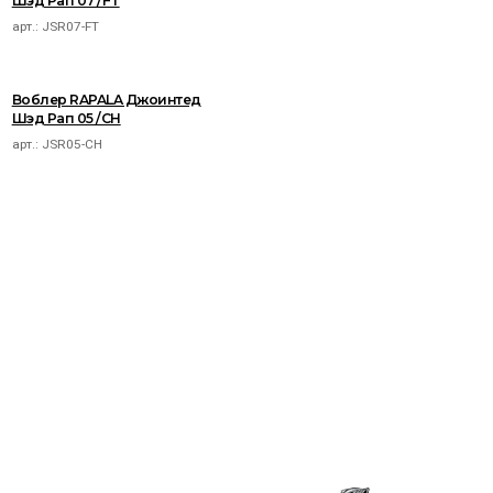
Шэд Рап 07 /FT
арт.:
JSR07-FT
Воблер RAPALA Джоинтед
Шэд Рап 05 /CH
арт.:
JSR05-CH