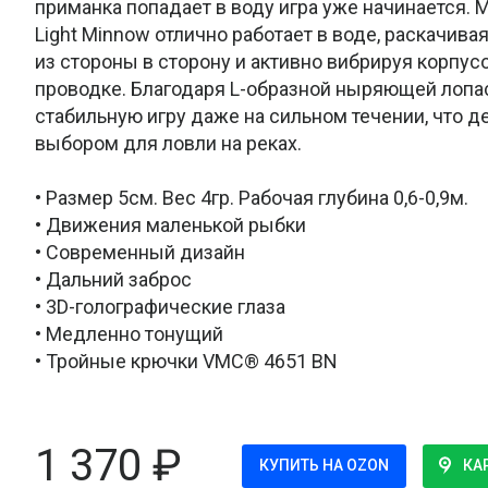
приманка попадает в воду игра уже начинается.
Light Minnow отлично работает в воде, раскачив
из стороны в сторону и активно вибрируя корпу
проводке. Благодаря L-образной ныряющей лопа
стабильную игру даже на сильном течении, что д
выбором для ловли на реках.
• Размер 5см. Вес 4гр. Рабочая глубина 0,6-0,9м.
• Движения маленькой рыбки
• Современный дизайн
• Дальний заброс
• 3D-голографические глаза
• Медленно тонущий
• Тройные крючки VMC® 4651 BN
1 370
₽
КУПИТЬ НА OZON
КА