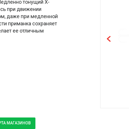
 Медленно тонущий X-
аясь при движении
сом, даже при медленной
сти приманка сохраняет
елает ее отличным
РТА МАГАЗИНОВ