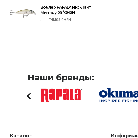
Воблер RAPALA Икс-Лайт
Минноу 05 /GHSH
арт.:
FNM05-GHSH
Наши бренды:
Каталог
Информа