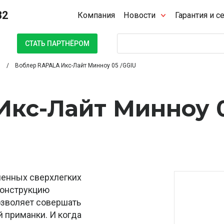
32
Компания
Новости
Гарантия и с
Поиск
СТАТЬ ПАРТНЁРОМ
Воблер RAPALA Икс-Лайт Минноу 05 /GGIU
Икс-Лайт Минноу 
менных сверхлегких
конструкцию
озволяет совершать
 приманки. И когда