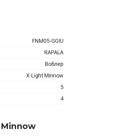
FNM05-GGIU
RAPALA
Воблер
X-Light Minnow
5
4
t Minnow