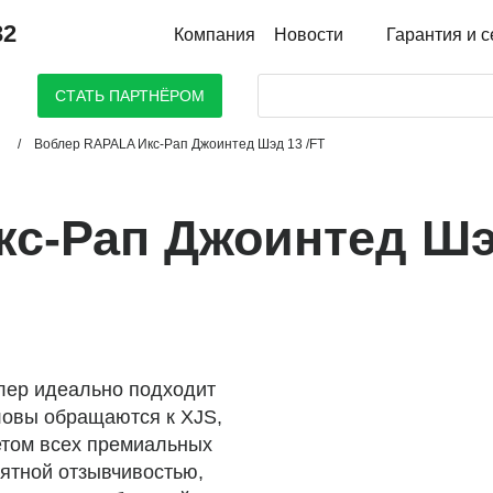
32
Компания
Новости
Гарантия и 
Поиск
СТАТЬ ПАРТНЁРОМ
ы
Воблер RAPALA Икс-Рап Джоинтед Шэд 13 /FT
кс-Рап Джоинтед Ш
блер идеально подходит
овы обращаются к XJS,
етом всех премиальных
ятной отзывчивостью,