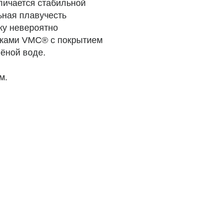
личается стабильной
ьная плавучесть
ку невероятно
чками VMC® с покрытием
лёной воде.
м.