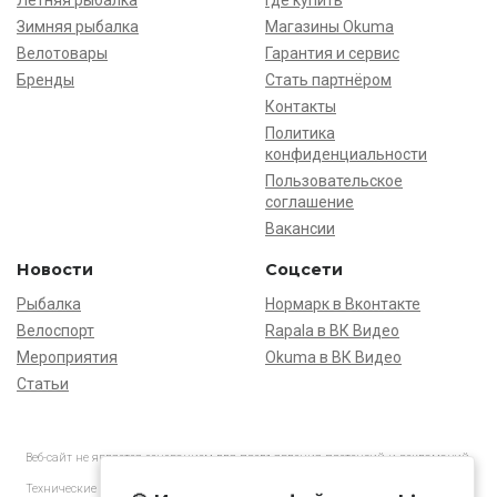
Летняя рыбалка
Где купить
Зимняя рыбалка
Магазины Okuma
Велотовары
Гарантия и сервис
Бренды
Стать партнёром
Контакты
Политика
конфиденциальности
Пользовательское
соглашение
Вакансии
Новости
Соцсети
Рыбалка
Нормарк в Вконтакте
Велоспорт
Rapala в ВК Видео
Мероприятия
Okuma в ВК Видео
Статьи
Веб-сайт не является основанием для предъявления претензий и рекламаций,
информация является ознакомительной.
Технические характеристики товаров могут отличаться от указанных на сайте.