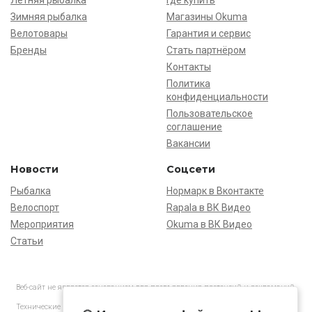
Летняя рыбалка
Где купить
Зимняя рыбалка
Магазины Okuma
Велотовары
Гарантия и сервис
Бренды
Стать партнёром
Контакты
Политика
конфиденциальности
Пользовательское
соглашение
Вакансии
Новости
Соцсети
Рыбалка
Нормарк в Вконтакте
Велоспорт
Rapala в ВК Видео
Мероприятия
Okuma в ВК Видео
Статьи
Веб-сайт не является основанием для предъявления претензий и рекламаций,
информация является ознакомительной.
Технические характеристики товаров могут отличаться от указанных на сайте.