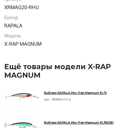
XRMAG20-RHU
Бренд
RAPALA
Модель
X-RAP MAGNUM
Ещё товары модели X-RAP
MAGNUM
Воблер RAPALA Икс-Рап Magnum 10 /S
арт.:
XRMAG10-S
Воблер RAPALA Икс-Рап Magnum 10 /BSRD