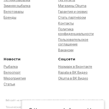
Летняя рыбалка
Где купить
Зимняя рыбалка
Магазины Okuma
Велотовары
Гарантия и сервис
Бренды
Стать партнёром
Контакты
Политика
конфиденциальности
Пользовательское
соглашение
Вакансии
Новости
Соцсети
Рыбалка
Нормарк в Вконтакте
Велоспорт
Rapala в ВК Видео
Мероприятия
Okuma в ВК Видео
Статьи
Веб-сайт не является основанием для предъявления претензий и рекламаций,
информация является ознакомительной.
Технические характеристики товаров могут отличаться от указанных на сайте.