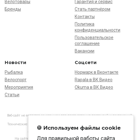
Велотовары
Гарантия и сервис
Бренды
Стать партнёром
Контакты
Политика
конфиденциальности
Пользовательское
соглашение
Вакансии
Новости
Соцсети
Рыбалка
Нормарк в Вконтакте
Велоспорт
Rapala в ВК Видео
Мероприятия
Okuma в ВК Видео
Статьи
Веб-сайт не является основанием для предъявления претензий и рекламаций,
информация является ознакомительной.
Технические характеристики товаров могут отличаться от указанных на сайте.
🍪 Используем файлы cookie
АО «Нормарк» ИНН 7728172512 ОГРН 1037739603505
Для правильной работы сайта
На сайте применяются
рекомендательные технологии
в соответствии