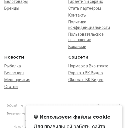
Велотовары
Гарантия и сервис
Бренды
Стать партнёром
Контакты
Политика
конфиденциальности
Пользовательское
соглашение
Вакансии
Новости
Соцсети
Рыбалка
Нормарк в Вконтакте
Велоспорт
Rapala в ВК Видео
Мероприятия
Okuma в ВК Видео
Статьи
Веб-сайт не является основанием для предъявления претензий и рекламаций,
информация является ознакомительной.
Технические характеристики товаров могут отличаться от указанных на сайте.
🍪 Используем файлы cookie
АО «Нормарк» ИНН 7728172512 ОГРН 1037739603505
Для правильной работы сайта
На сайте применяются
рекомендательные технологии
в соответствии