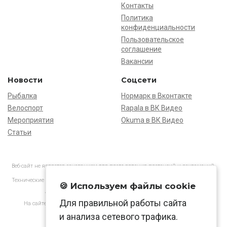
Контакты
Политика
конфиденциальности
Пользовательское
соглашение
Вакансии
Новости
Соцсети
Рыбалка
Нормарк в Вконтакте
Велоспорт
Rapala в ВК Видео
Мероприятия
Okuma в ВК Видео
Статьи
Веб-сайт не является основанием для предъявления претензий и рекламаций,
информация является ознакомительной.
Технические характеристики товаров могут отличаться от указанных на сайте.
🍪 Используем файлы cookie
АО «Нормарк» ИНН 7728172512 ОГРН 1037739603505
Для правильной работы сайта
На сайте применяются
рекомендательные технологии
в соответствии
с законодательством РФ.
и анализа сетевого трафика.