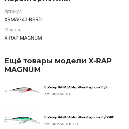
Артикул
XRMAG40-BSRD
Модель
X-RAP MAGNUM
Ещё товары модели X-RAP
MAGNUM
Воблер RAPALA Икс-Рап Magnum 10 /S
арт.:
XRMAG10-S
Воблер RAPALA Икс-Рап Magnum 10 /BSRD
арт.:
XRMAG10-BSRD