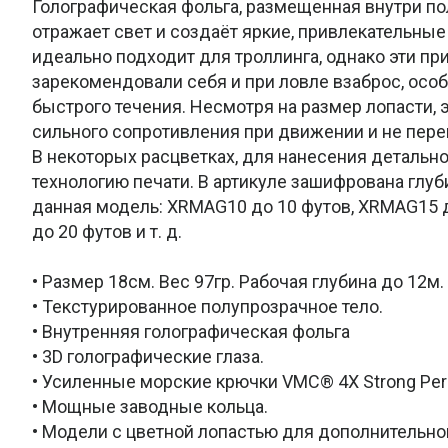
Голографическая фольга, размещенная внутри по
отражает свет и создаёт яркие, привлекательны
идеально подходит для троллинга, однако эти п
зарекомендовали себя и при ловле взаброс, осо
быстрого течения. Несмотря на размер лопасти, 
сильного сопротивления при движении и не пер
В некоторых расцветках, для нанесения детально
технологию печати. В артикуле зашифрована глуби
данная модель: XRMAG10 до 10 футов, XRMAG15 
до 20 футов и т. д.
• Размер 18см. Вес 97гр. Рабочая глубина до 12м.
• Текстурированное полупрозрачное тело.
• Внутренняя голографическая фольга
• 3D голографические глаза.
• Усиленные морские крючки VMC® 4X Strong Per
• Мощные заводные кольца.
• Модели с цветной лопастью для дополнительно