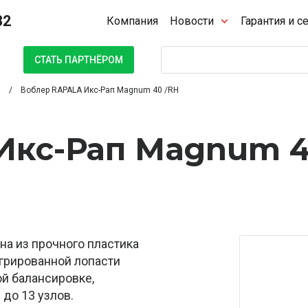
32
Компания
Новости
Гарантия и с
Поиск
СТАТЬ ПАРТНЁРОМ
Воблер RAPALA Икс-Рап Magnum 40 /RH
Икс-Рап Magnum 
а из прочного пластика
грированной лопасти
ой балансировке,
до 13 узлов.