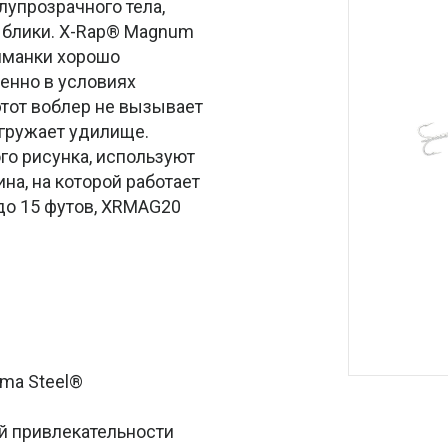
лупрозрачного тела,
е блики. X-Rap® Magnum
риманки хорошо
бенно в условиях
этот воблер не вызывает
егружает удилище.
го рисунка, используют
на, на которой работает
до 15 футов, XRMAG20
ma Steel®
й привлекательности