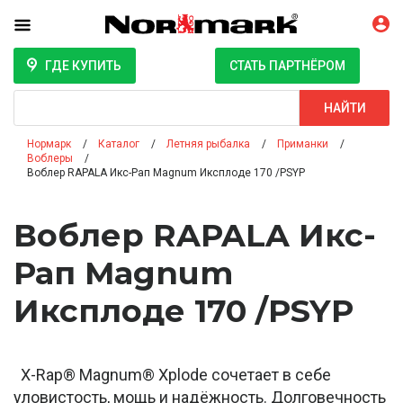
ГДЕ КУПИТЬ
СТАТЬ ПАРТНЁРОМ
Поиск
НАЙТИ
Нормарк
Каталог
Летняя рыбалка
Приманки
Воблеры
Воблер RAPALA Икс-Рап Magnum Иксплоде 170 /PSYP
Воблер RAPALA Икс-
Рап Magnum
Иксплоде 170 /PSYP
X-Rap® Magnum® Xplode сочетает в себе
уловистость, мощь и надёжность. Долговечность