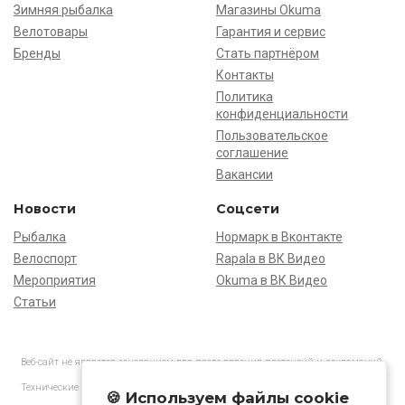
Зимняя рыбалка
Магазины Okuma
Велотовары
Гарантия и сервис
Бренды
Стать партнёром
Контакты
Политика
конфиденциальности
Пользовательское
соглашение
Вакансии
Новости
Соцсети
Рыбалка
Нормарк в Вконтакте
Велоспорт
Rapala в ВК Видео
Мероприятия
Okuma в ВК Видео
Статьи
Веб-сайт не является основанием для предъявления претензий и рекламаций,
информация является ознакомительной.
Технические характеристики товаров могут отличаться от указанных на сайте.
🍪 Используем файлы cookie