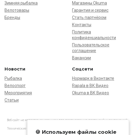
Зимняя рыбалка
Магазины Okuma
Велотовары
Гарантия и сервис
Бренды
Стать партнёром
Контакты
Политика
конфиденциальности
Пользовательское
соглашение
Вакансии
Новости
Соцсети
Рыбалка
Нормарк в Вконтакте
Велоспорт
Rapala в ВК Видео
Мероприятия
Okuma в ВК Видео
Статьи
Веб-сайт не является основанием для предъявления претензий и рекламаций,
информация является ознакомительной.
Технические характеристики товаров могут отличаться от указанных на сайте.
🍪 Используем файлы cookie
АО «Нормарк» ИНН 7728172512 ОГРН 1037739603505