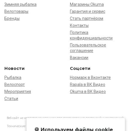
Зимняя рыбалка
Магазины Okuma
Велотовары
Гарантия и сервис
Бренды
Стать партнёром
Контакты
Политика
конфиденциальности
Пользовательское
соглашение
Вакансии
Новости
Соцсети
Рыбалка
Нормарк в Вконтакте
Велоспорт
Rapala в ВК Видео
Мероприятия
Okuma в ВК Видео
Статьи
Веб-сайт не является основанием для предъявления претензий и рекламаций,
информация является ознакомительной.
Технические характеристики товаров могут отличаться от указанных на сайте.
🍪 Используем файлы cookie