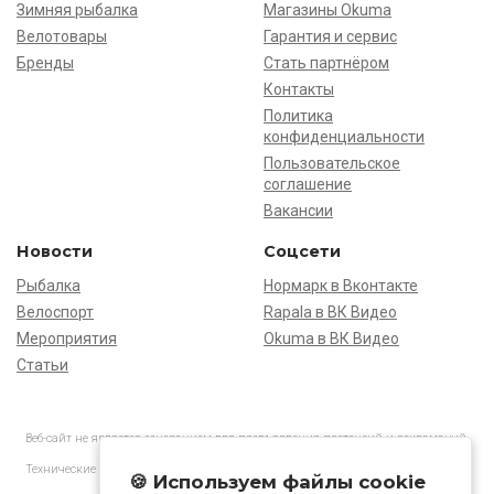
Зимняя рыбалка
Магазины Okuma
Велотовары
Гарантия и сервис
Бренды
Стать партнёром
Контакты
Политика
конфиденциальности
Пользовательское
соглашение
Вакансии
Новости
Соцсети
Рыбалка
Нормарк в Вконтакте
Велоспорт
Rapala в ВК Видео
Мероприятия
Okuma в ВК Видео
Статьи
Веб-сайт не является основанием для предъявления претензий и рекламаций,
информация является ознакомительной.
Технические характеристики товаров могут отличаться от указанных на сайте.
🍪 Используем файлы cookie
АО «Нормарк» ИНН 7728172512 ОГРН 1037739603505