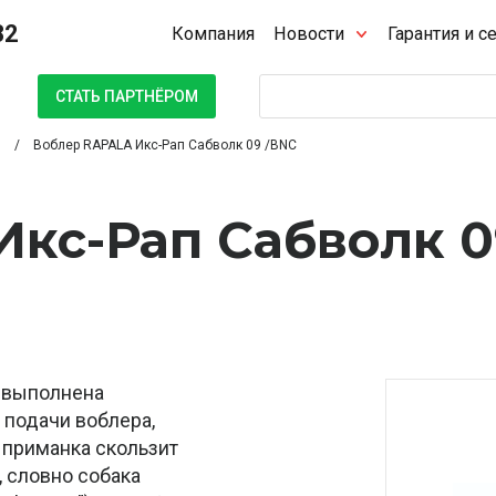
32
Компания
Новости
Гарантия и с
Поиск
СТАТЬ ПАРТНЁРОМ
Воблер RAPALA Икс-Рап Сабволк 09 /BNC
Икс-Рап Сабволк 0
, выполнена
 подачи воблера,
е приманка скользит
, словно собака