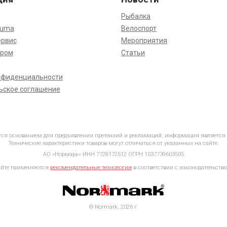
Рыбалка
kuma
Велоспорт
ервис
Мероприятия
ёром
Статьи
нфиденциальности
ьское соглашение
ется основанием для предъявления претензий и рекламаций, информация является
Технические характеристики товаров могут отличаться от указанных на сайте.
АО «Нормарк» ИНН 7728172512 ОГРН 1037739603505
айте применяются
рекомендательные технологии
в соответствии с законодательство
© Normark, 2026 г.