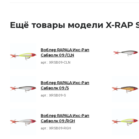
Ещё товары модели X-RAP
Воблер RAPALA Икс-Рап
Сабволк 09 /CLN
арт.:
XRSB09-CLN
Воблер RAPALA Икс-Рап
Сабволк 09 /S
арт.:
XRSB09-S
Воблер RAPALA Икс-Рап
Сабволк 09 /RGH
арт.:
XRSB09-RGH