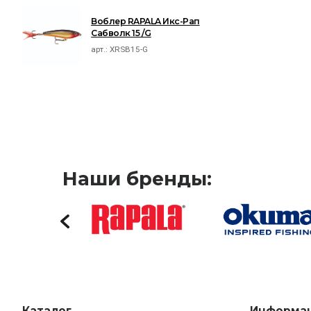
Воблер RAPALA Икс-Рап
Сабволк 15 /G
арт.:
XRSB15-G
Наши бренды:
Каталог
Информа