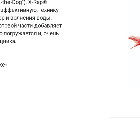
-the-Dog”). X-Rap®
 эффективную, технику
ер и волнения воды.
стовой части добавляет
 погружается и, очень
щника.
ке»