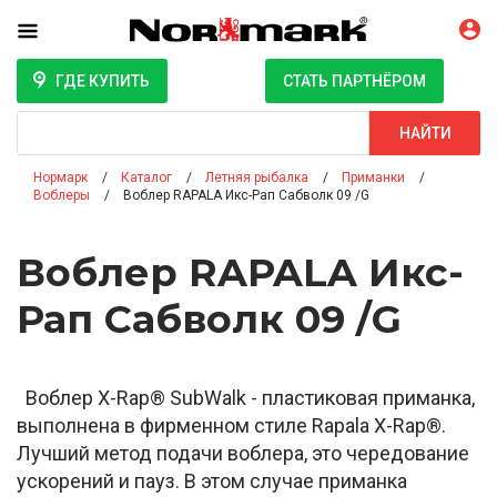
ГДЕ КУПИТЬ
СТАТЬ ПАРТНЁРОМ
Поиск
НАЙТИ
Нормарк
Каталог
Летняя рыбалка
Приманки
Воблеры
Воблер RAPALA Икс-Рап Сабволк 09 /G
Воблер RAPALA Икс-
Рап Сабволк 09 /G
Воблер X-Rap® SubWalk - пластиковая приманка,
выполнена в фирменном стиле Rapala X-Rap®.
Лучший метод подачи воблера, это чередование
ускорений и пауз. В этом случае приманка