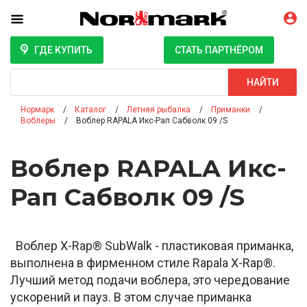
ГДЕ КУПИТЬ
СТАТЬ ПАРТНЁРОМ
Поиск
НАЙТИ
Нормарк
Каталог
Летняя рыбалка
Приманки
Воблеры
Воблер RAPALA Икс-Рап Сабволк 09 /S
Воблер RAPALA Икс-
Рап Сабволк 09 /S
Воблер X-Rap® SubWalk - пластиковая приманка,
выполнена в фирменном стиле Rapala X-Rap®.
Лучший метод подачи воблера, это чередование
ускорений и пауз. В этом случае приманка