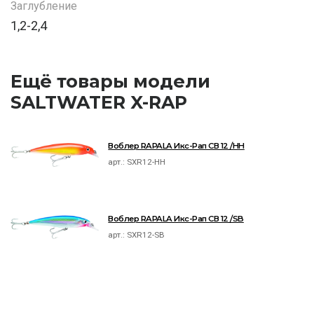
Заглубление
1,2-2,4
Ещё товары модели
SALTWATER X-RAP
Воблер RAPALA Икс-Рап СВ 12 /HH
арт.:
SXR12-HH
Воблер RAPALA Икс-Рап СВ 12 /SB
арт.:
SXR12-SB