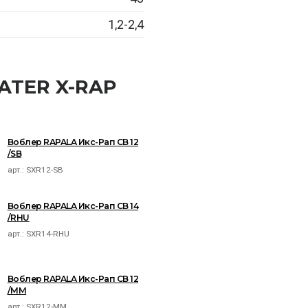
1,2-2,4
ATER X-RAP
Воблер RAPALA Икс-Рап СВ 12
/SB
арт.:
SXR12-SB
Воблер RAPALA Икс-Рап СВ 14
/RHU
арт.:
SXR14-RHU
Воблер RAPALA Икс-Рап СВ 12
/MM
арт.:
SXR12-MM