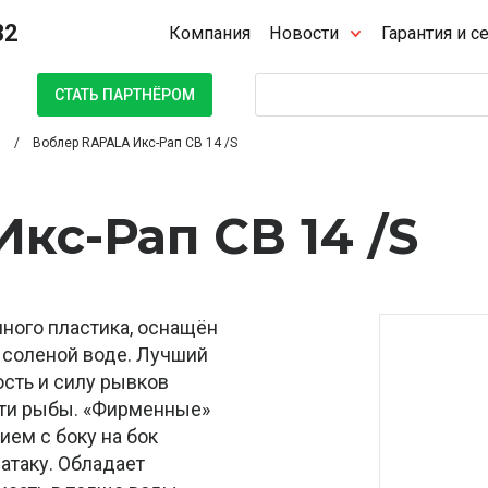
32
Компания
Новости
Гарантия и с
Поиск
СТАТЬ ПАРТНЁРОМ
Воблер RAPALA Икс-Рап СВ 14 /S
кс-Рап СВ 14 /S
чного пластика, оснащён
в соленой воде. Лучший
ость и силу рывков
сти рыбы. «Фирменные»
ием с боку на бок
 атаку. Обладает