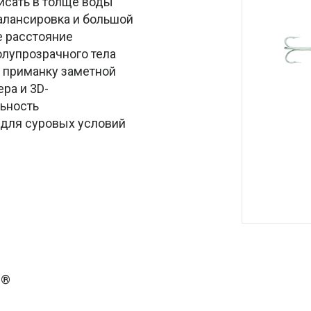
висать в толще воды
балансировка и большой
е расстояние
олупрозрачного тела
я приманку заметной
ра и 3D-
льность
н для суровых условий
l®