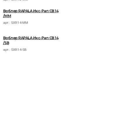
Воблер RAPALA Икс-Рап СВ 14
/MM
арт.:
SXR14-MM
Воблер RAPALA Икс-Рап СВ 14
/SB
арт.:
SXR14-SB