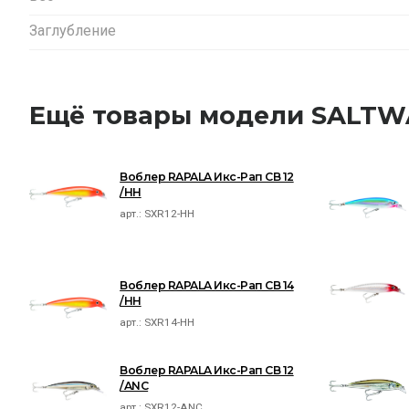
Заглубление
Ещё товары модели SALTW
Воблер RAPALA Икс-Рап СВ 12
/HH
арт.:
SXR12-HH
Воблер RAPALA Икс-Рап СВ 14
/HH
арт.:
SXR14-HH
Воблер RAPALA Икс-Рап СВ 12
/ANC
арт.:
SXR12-ANC