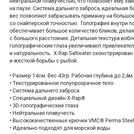
нейтральной плавучестью, что позволяет ему за
на паузе. Система дальнего заброса, идеальная 
вес позволяют забрасывать приманку на большо
со снайперской точностью. Голография внутри п
обеспечивает большое количество бликов, дела
с большого расстояния. Детальная текстура вобле
голографические глаза увеличивают привлекате
и натуральность. X-Rap Saltwater сконструирова
и жесткой борьбы с рыбой.
• Размер 14см. Вес 43гр. Рабочая глубина до 2,4м.
• Текстурированное полупрозрачное тело
• Система дальнего заброса
• Специальный дизайн X-Rap®
• 3D-голографические глаза
• Нейтральная плавучесть
• Высококачественные крючки VMC® Perma Stee
• Идеально подходят для морской воды