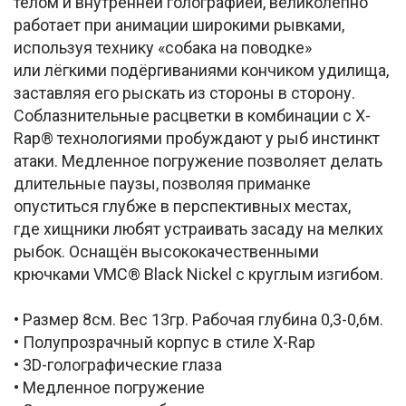
телом и внутренней голографией, великолепно
работает при анимации широкими рывками,
используя технику «собака на поводке»
или лёгкими подёргиваниями кончиком удилища,
заставляя его рыскать из стороны в сторону.
Соблазнительные расцветки в комбинации с X-
Rap® технологиями пробуждают у рыб инстинкт
атаки. Медленное погружение позволяет делать
длительные паузы, позволяя приманке
опуститься глубже в перспективных местах,
где хищники любят устраивать засаду на мелких
рыбок. Оснащён высококачественными
крючками VMC® Black Nickel с круглым изгибом.
• Размер 8см. Вес 13гр. Рабочая глубина 0,3-0,6м.
• Полупрозрачный корпус в стиле X-Rap
• 3D-голографические глаза
• Медленное погружение