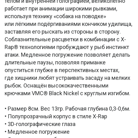
телом и внутренней голографией, великолепно
работает при анимации широкими рывками,
используя технику «собака на поводке»
или лёгкими подёргиваниями кончиком удилища,
заставляя его рыскать из стороны в сторону.
Соблазнительные расцветки в комбинации с X-
Rap® технологиями пробуждают у рыб инстинкт
атаки. Медленное погружение позволяет делать
длительные паузы, позволяя приманке
опуститься глубже в перспективных местах,
где хищники любят устраивать засаду на мелких
рыбок. Оснащён высококачественными
крючками VMC® Black Nickel с круглым изгибом.
• Размер 8см. Вес 13гр. Рабочая глубина 0,3-0,6м.
• Полупрозрачный корпус в стиле X-Rap
• 3D-голографические глаза
• Медленное погружение