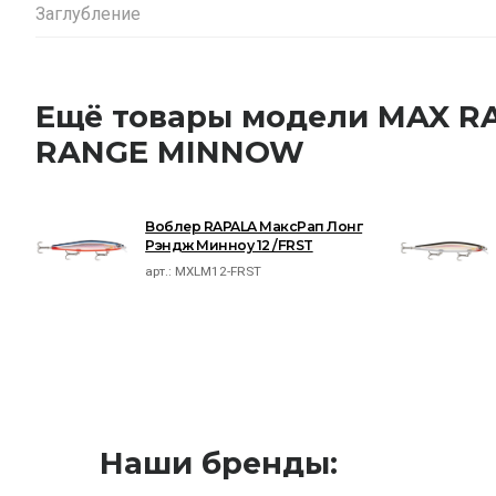
Заглубление
Ещё товары модели MAX R
RANGE MINNOW
Воблер RAPALA МаксРап Лонг
Рэндж Минноу 12 /FRST
арт.:
MXLM12-FRST
Наши бренды: