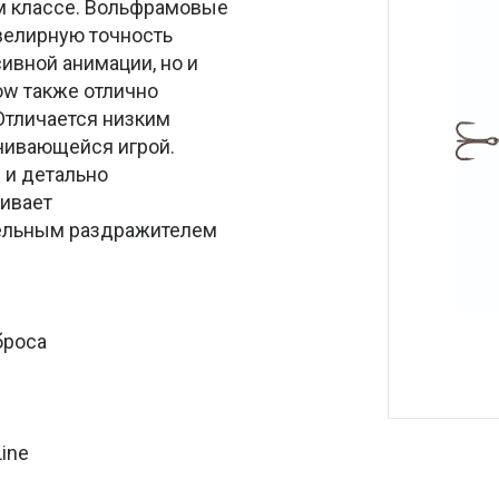
ом классе. Вольфрамовые
велирную точность
ивной анимации, но и
ow также отлично
 Отличается низким
чивающейся игрой.
 и детально
чивает
тельным раздражителем
броса
ine