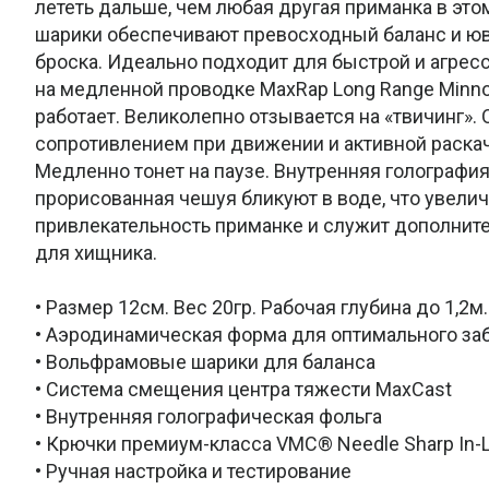
лететь дальше, чем любая другая приманка в эт
шарики обеспечивают превосходный баланс и ю
броска. Идеально подходит для быстрой и агресс
на медленной проводке MaxRap Long Range Minn
работает. Великолепно отзывается на «твичинг».
сопротивлением при движении и активной раска
Медленно тонет на паузе. Внутренняя голография
прорисованная чешуя бликуют в воде, что увели
привлекательность приманке и служит дополни
для хищника.
• Размер 12см. Вес 20гр. Рабочая глубина до 1,2м.
• Аэродинамическая форма для оптимального за
• Вольфрамовые шарики для баланса
• Система смещения центра тяжести MaxCast
• Внутренняя голографическая фольга
• Крючки премиум-класса VMC® Needle Sharp In-L
• Ручная настройка и тестирование