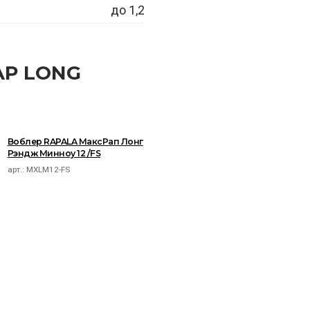
до 1,2
AP LONG
Воблер RAPALA МаксРап Лонг
Рэндж Минноу 12 /FS
арт.:
MXLM12-FS