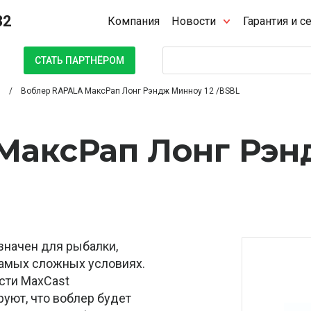
32
Компания
Новости
Гарантия и с
Поиск
СТАТЬ ПАРТНЁРОМ
Воблер RAPALA МаксРап Лонг Рэндж Минноу 12 /BSBL
МаксРап Лонг Рэн
значен для рыбалки,
самых сложных условиях.
сти MaxCast
уют, что воблер будет