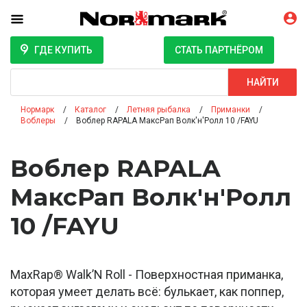
ГДЕ КУПИТЬ
СТАТЬ ПАРТНЁРОМ
Поиск
НАЙТИ
Нормарк
Каталог
Летняя рыбалка
Приманки
Воблеры
Воблер RAPALA МаксРап Волк'н'Ролл 10 /FAYU
Воблер RAPALA
МаксРап Волк'н'Ролл
10 /FAYU
MaxRap® Walk’N Roll - Поверхностная приманка,
которая умеет делать всё: булькает, как поппер,