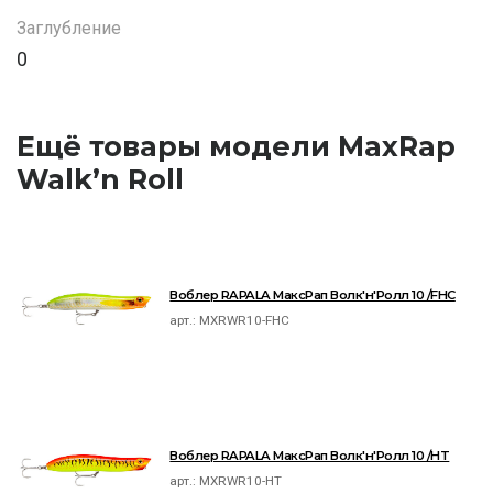
Заглубление
0
Ещё товары модели MaxRap
Walk’n Roll
Воблер RAPALA МаксРап Волк'н'Ролл 10 /FHC
арт.:
MXRWR10-FHC
Воблер RAPALA МаксРап Волк'н'Ролл 10 /HT
арт.:
MXRWR10-HT