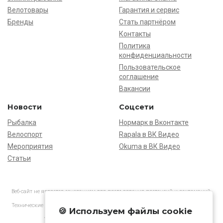
Велотовары
Гарантия и сервис
Бренды
Стать партнёром
Контакты
Политика
конфиденциальности
Пользовательское
соглашение
Вакансии
Новости
Соцсети
Рыбалка
Нормарк в Вконтакте
Велоспорт
Rapala в ВК Видео
Мероприятия
Okuma в ВК Видео
Статьи
Веб-сайт не является основанием для предъявления претензий и рекламаций,
информация является ознакомительной.
Технические характеристики товаров могут отличаться от указанных на сайте.
🍪 Используем файлы cookie
АО «Нормарк» ИНН 7728172512 ОГРН 1037739603505