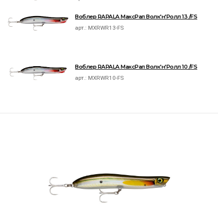
Воблер RAPALA МаксРап Волк'н'Ролл 13 /FS
арт.:
MXRWR13-FS
Воблер RAPALA МаксРап Волк'н'Ролл 10 /FS
арт.:
MXRWR10-FS