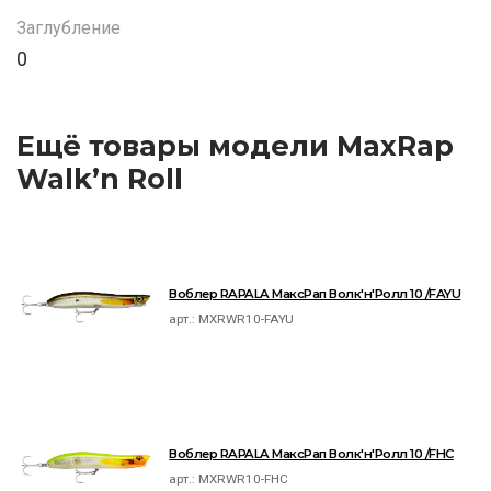
Заглубление
0
Ещё товары модели MaxRap
Walk’n Roll
Воблер RAPALA МаксРап Волк'н'Ролл 10 /FAYU
арт.:
MXRWR10-FAYU
Воблер RAPALA МаксРап Волк'н'Ролл 10 /FHC
арт.:
MXRWR10-FHC