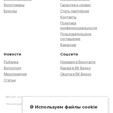
Велотовары
Гарантия и сервис
Бренды
Стать партнёром
Контакты
Политика
конфиденциальности
Пользовательское
соглашение
Вакансии
Новости
Соцсети
Рыбалка
Нормарк в Вконтакте
Велоспорт
Rapala в ВК Видео
Мероприятия
Okuma в ВК Видео
Статьи
Веб-сайт не является основанием для предъявления претензий и рекламаций,
информация является ознакомительной.
Технические характеристики товаров могут отличаться от указанных на сайте.
🍪 Используем файлы cookie
АО «Нормарк» ИНН 7728172512 ОГРН 1037739603505