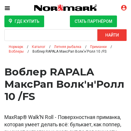
ГДЕ КУПИТЬ
СТАТЬ ПАРТНЁРОМ
Поиск
НАЙТИ
Нормарк
Каталог
Летняя рыбалка
Приманки
Воблеры
Воблер RAPALA МаксРап Волк'н'Ролл 10 /FS
Воблер RAPALA
МаксРап Волк'н'Ролл
10 /FS
MaxRap® Walk’N Roll - Поверхностная приманка,
которая умеет делать всё: булькает, как поппер,