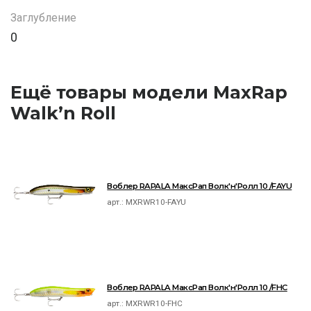
Заглубление
0
Ещё товары модели MaxRap
Walk’n Roll
Воблер RAPALA МаксРап Волк'н'Ролл 10 /FAYU
арт.:
MXRWR10-FAYU
Воблер RAPALA МаксРап Волк'н'Ролл 10 /FHC
арт.:
MXRWR10-FHC