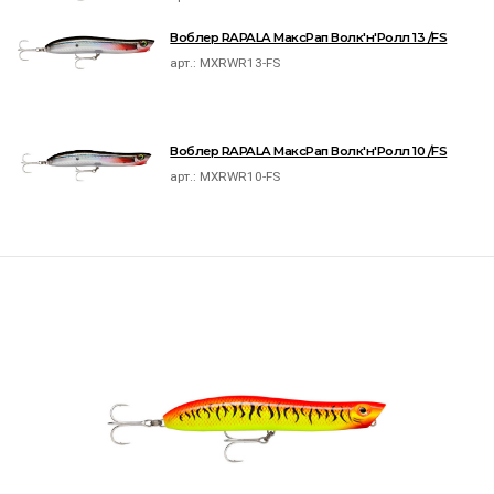
Воблер RAPALA МаксРап Волк'н'Ролл 13 /FS
арт.:
MXRWR13-FS
Воблер RAPALA МаксРап Волк'н'Ролл 10 /FS
арт.:
MXRWR10-FS