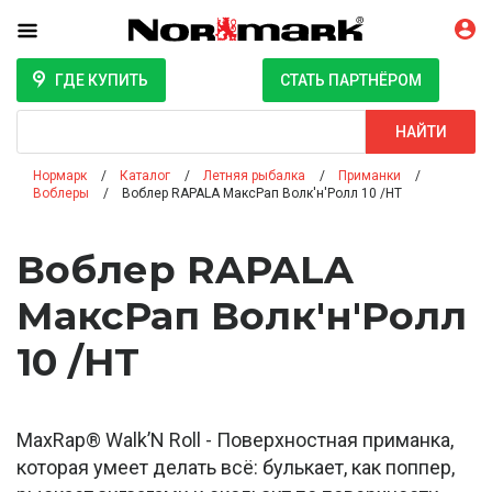
ГДЕ КУПИТЬ
СТАТЬ ПАРТНЁРОМ
Поиск
НАЙТИ
Нормарк
Каталог
Летняя рыбалка
Приманки
Воблеры
Воблер RAPALA МаксРап Волк'н'Ролл 10 /HT
Воблер RAPALA
МаксРап Волк'н'Ролл
10 /HT
MaxRap® Walk’N Roll - Поверхностная приманка,
которая умеет делать всё: булькает, как поппер,