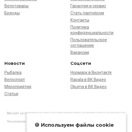
Велотовары
Гарантия и сервис
Бренды
Стать партнёром
Контакты
Политика
конфиденциальности
Пользовательское
соглашение
Вакансии
Новости
Соцсети
Рыбалка
Нормарк в Вконтакте
Велоспорт
Rapala в ВК Видео
Мероприятия
Okuma в ВК Видео
Статьи
Веб-сайт не является основанием для предъявления претензий и рекламаций,
информация является ознакомительной.
Технические характеристики товаров могут отличаться от указанных на сайте.
🍪 Используем файлы cookie
АО «Нормарк» ИНН 7728172512 ОГРН 1037739603505