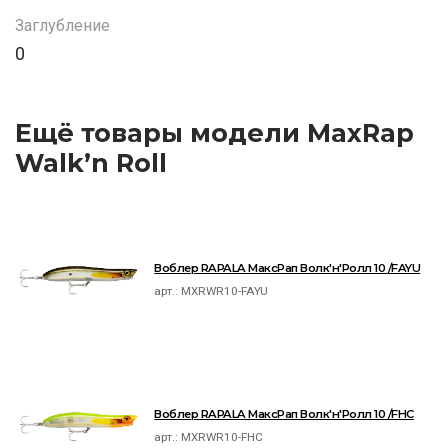
Заглубление
0
Ещё товары модели MaxRap
Walk’n Roll
Воблер RAPALA МаксРап Волк'н'Ролл 10 /FAYU
арт.:
MXRWR10-FAYU
Воблер RAPALA МаксРап Волк'н'Ролл 10 /FHC
арт.:
MXRWR10-FHC