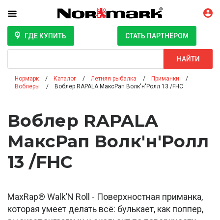
ГДЕ КУПИТЬ
СТАТЬ ПАРТНЁРОМ
Поиск
НАЙТИ
Нормарк
Каталог
Летняя рыбалка
Приманки
Воблеры
Воблер RAPALA МаксРап Волк'н'Ролл 13 /FHC
Воблер RAPALA
МаксРап Волк'н'Ролл
13 /FHC
MaxRap® Walk’N Roll - Поверхностная приманка,
которая умеет делать всё: булькает, как поппер,