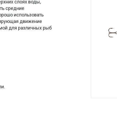
ерхних слоях воды,
ить средние
хорошо использовать
опирующая движение
имой для различных рыб
ли.