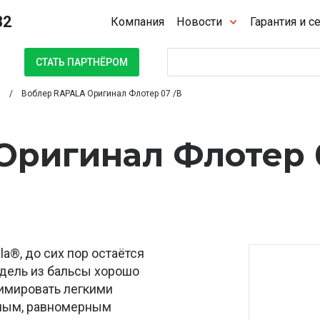
32
Компания
Новости
Гарантия и с
Поиск
СТАТЬ ПАРТНЁРОМ
Воблер RAPALA Оригинал Флотер 07 /B
Оригинал Флотер 
la®, до сих пор остаётся
дель из бальсы хорошо
нимировать легкими
ным, равномерным