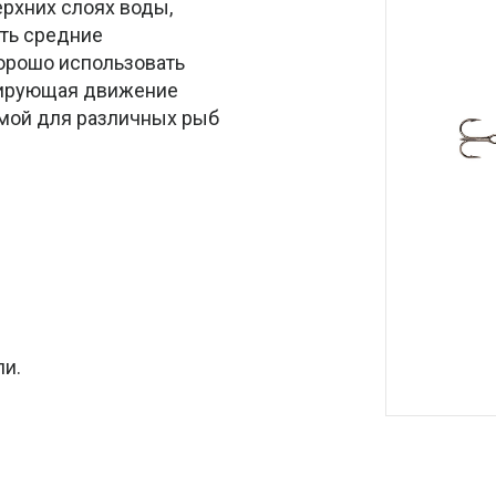
ерхних слоях воды,
ить средние
хорошо использовать
опирующая движение
имой для различных рыб
ли.