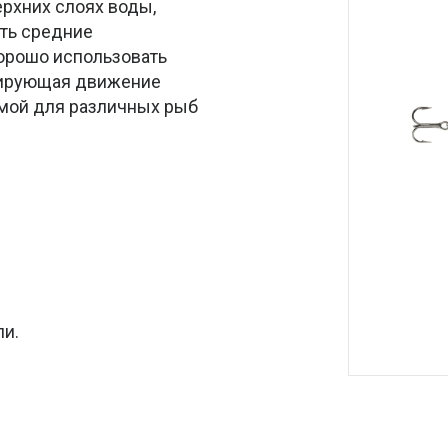
ерхних слоях воды,
ить средние
хорошо использовать
опирующая движение
имой для различных рыб
ли.