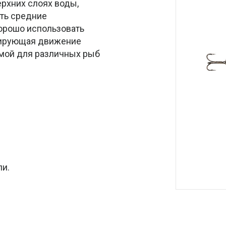
ерхних слоях воды,
ить средние
хорошо использовать
опирующая движение
имой для различных рыб
ли.