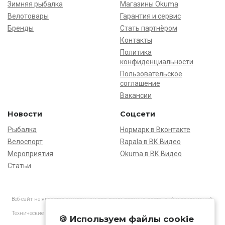
Зимняя рыбалка
Магазины Okuma
Велотовары
Гарантия и сервис
Бренды
Стать партнёром
Контакты
Политика
конфиденциальности
Пользовательское
соглашение
Вакансии
Новости
Соцсети
Рыбалка
Нормарк в Вконтакте
Велоспорт
Rapala в ВК Видео
Мероприятия
Okuma в ВК Видео
Статьи
Веб-сайт не является основанием для предъявления претензий и рекламаций,
информация является ознакомительной.
Технические характеристики товаров могут отличаться от указанных на сайте.
🍪 Используем файлы cookie
АО «Нормарк» ИНН 7728172512 ОГРН 1037739603505