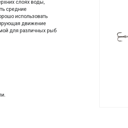
ерхних слоях воды,
ить средние
хорошо использовать
опирующая движение
имой для различных рыб
ли.