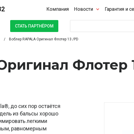
32
Компания
Новости
Гарантия и с
Поиск
СТАТЬ ПАРТНЁРОМ
Воблер RAPALA Оригинал Флотер 13 /PD
Оригинал Флотер 
la®, до сих пор остаётся
дель из бальсы хорошо
нимировать легкими
ным, равномерным