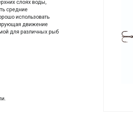
ерхних слоях воды,
ить средние
хорошо использовать
опирующая движение
имой для различных рыб
ли.