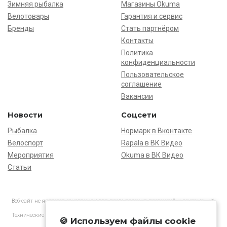
Зимняя рыбалка
Магазины Okuma
Велотовары
Гарантия и сервис
Бренды
Стать партнёром
Контакты
Политика
конфиденциальности
Пользовательское
соглашение
Вакансии
Новости
Соцсети
Рыбалка
Нормарк в Вконтакте
Велоспорт
Rapala в ВК Видео
Мероприятия
Okuma в ВК Видео
Статьи
Веб-сайт не является основанием для предъявления претензий и рекламаций,
информация является ознакомительной.
Технические характеристики товаров могут отличаться от указанных на сайте.
🍪 Используем файлы cookie
АО «Нормарк» ИНН 7728172512 ОГРН 1037739603505