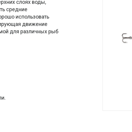
ерхних слоях воды,
ить средние
хорошо использовать
опирующая движение
имой для различных рыб
ли.