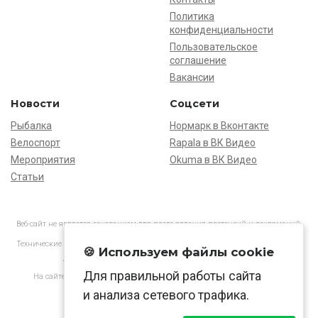
Политика
конфиденциальности
Пользовательское
соглашение
Вакансии
Новости
Соцсети
Рыбалка
Нормарк в Вконтакте
Велоспорт
Rapala в ВК Видео
Мероприятия
Okuma в ВК Видео
Статьи
Веб-сайт не является основанием для предъявления претензий и рекламаций,
информация является ознакомительной.
Технические характеристики товаров могут отличаться от указанных на сайте.
🍪 Используем файлы cookie
АО «Нормарк» ИНН 7728172512 ОГРН 1037739603505
Для правильной работы сайта
На сайте применяются
рекомендательные технологии
в соответствии
с законодательством РФ.
и анализа сетевого трафика.