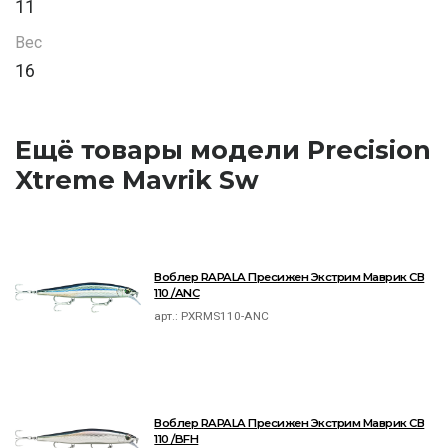
11
Вес
16
Ещё товары модели Precision
Xtreme Mavrik Sw
Воблер RAPALA Пресижен Экстрим Маврик СВ
110 /ANC
арт.:
PXRMS110-ANC
Воблер RAPALA Пресижен Экстрим Маврик СВ
110 /BFH