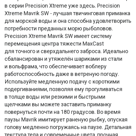
в серии Precision Xtreme уже здесь. Precision
Xtreme Mavrik SW - лучшая твичинговая приманка
для морской воды и она способна удовлетворить
потребности преданных морю рыболовов.
Precision Xtreme Mavrik SW имеет систему
перемещения центра тяжести MaxCast
для точного и сверхдальнего заброса. Идеально
сбалансирован и утяжелён шариками из стали
и вольфрама, что обеспечивает воблеру
работоспособность даже в ветреную погоду.
Используйте медленную подачу с короткими
подергиваниями, позволяя ему прогуливаться
в толще воды или резкими и быстрыми
щелчками вы можете заставить приманку
повернуться почти на 180 градусов. Во время
паузы Mavrik имитирует раненую рыбку, опуская
голову медленно погружаясь на паузе. Детальная
текстура тела и современные цвета, прочная