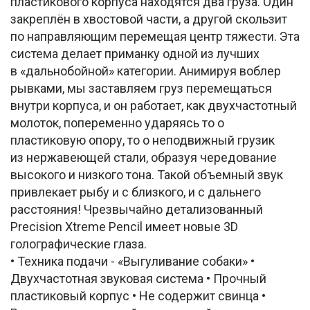
пластикового корпуса находятся два груза. Один
закреплён в хвостовой части, а другой скользит
по направляющим перемещая центр тяжести. Эта
система делает приманку одной из лучших
в «дальнобойной» категории. Анимируя воблер
рывками, мы заставляем груз перемещаться
внутри корпуса, и он работает, как двухчастотный
молоток, попеременно ударяясь то о
пластиковую опору, то о неподвижный грузик
из нержавеющей стали, образуя чередование
высокого и низкого тона. Такой объемный звук
привлекает рыбу и с близкого, и с дальнего
расстояния! Чрезвычайно детализованный
Precision Xtreme Pencil имеет новые 3D
голографические глаза.
• Техника подачи - «Выгуливание собаки» •
Двухчастотная звуковая система • Прочный
пластиковый корпус • Не содержит свинца •