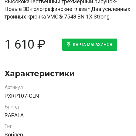
Высококачественный трехмерный рисунок•
Новые 3D-голографичские глаза • Два усиленных
тройных крючка VMC® 7548 BN 1X Strong.
1 610
₽
КАРТА МАГАЗИНОВ
Характеристики
Артикул
PXRP107-CLN
Бренд
RAPALA
Тип
Воблер