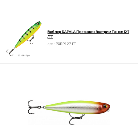
Воблер RAPALA Пресижен Экстрим Пэнсл 127
/FT
арт.:
PXRP127-FT