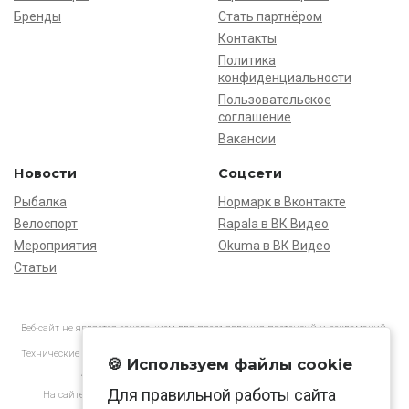
Бренды
Стать партнёром
Контакты
Политика
конфиденциальности
Пользовательское
соглашение
Вакансии
Новости
Соцсети
Рыбалка
Нормарк в Вконтакте
Велоспорт
Rapala в ВК Видео
Мероприятия
Okuma в ВК Видео
Статьи
Веб-сайт не является основанием для предъявления претензий и рекламаций,
информация является ознакомительной.
Технические характеристики товаров могут отличаться от указанных на сайте.
🍪 Используем файлы cookie
АО «Нормарк» ИНН 7728172512 ОГРН 1037739603505
Для правильной работы сайта
На сайте применяются
рекомендательные технологии
в соответствии
с законодательством РФ.