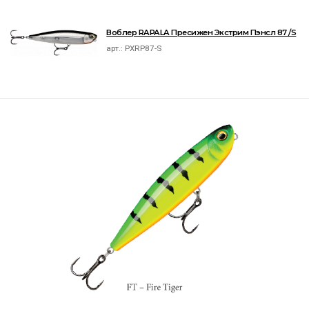
Воблер RAPALA Пресижен Экстрим Пэнсл 87 /S
арт.:
PXRP87-S