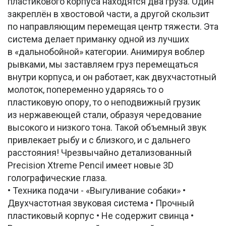
пластикового корпуса находятся два груза. Один
закреплён в хвостовой части, а другой скользит
по направляющим перемещая центр тяжести. Эта
система делает приманку одной из лучших
в «дальнобойной» категории. Анимируя воблер
рывками, мы заставляем груз перемещаться
внутри корпуса, и он работает, как двухчастотный
молоток, попеременно ударяясь то о
пластиковую опору, то о неподвижный грузик
из нержавеющей стали, образуя чередование
высокого и низкого тона. Такой объемный звук
привлекает рыбу и с близкого, и с дальнего
расстояния! Чрезвычайно детализованный
Precision Xtreme Pencil имеет новые 3D
голографические глаза.
• Техника подачи - «Выгуливание собаки» •
Двухчастотная звуковая система • Прочный
пластиковый корпус • Не содержит свинца •