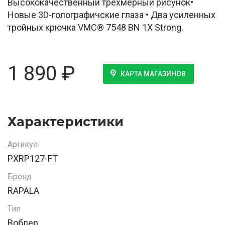
Высококачественный трехмерный рисунок•
Новые 3D-голографичские глаза • Два усиленных
тройных крючка VMC® 7548 BN 1X Strong.
1 890
₽
КАРТА МАГАЗИНОВ
Характеристики
Артикул
PXRP127-FT
Бренд
RAPALA
Тип
Воблер