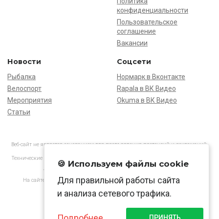
Политика
конфиденциальности
Пользовательское
соглашение
Вакансии
Новости
Соцсети
Рыбалка
Нормарк в Вконтакте
Велоспорт
Rapala в ВК Видео
Мероприятия
Okuma в ВК Видео
Статьи
Веб-сайт не является основанием для предъявления претензий и рекламаций,
информация является ознакомительной.
Технические характеристики товаров могут отличаться от указанных на сайте.
🍪 Используем файлы cookie
АО «Нормарк» ИНН 7728172512 ОГРН 1037739603505
Для правильной работы сайта
На сайте применяются
рекомендательные технологии
в соответствии
с законодательством РФ.
и анализа сетевого трафика.
Подробнее
ПРИНЯТЬ